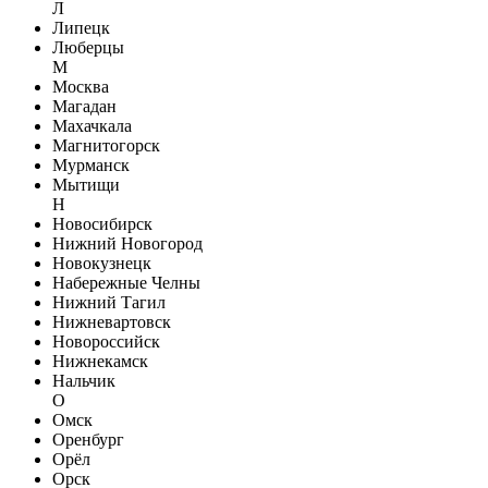
Л
Липецк
Люберцы
М
Москва
Магадан
Махачкала
Магнитогорск
Мурманск
Мытищи
Н
Новосибирск
Нижний Новогород
Новокузнецк
Набережные Челны
Нижний Тагил
Нижневартовск
Новороссийск
Нижнекамск
Нальчик
О
Омск
Оренбург
Орёл
Орск