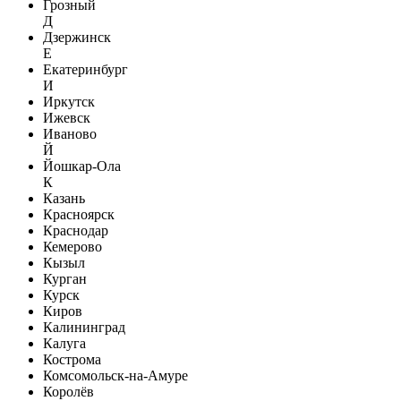
Грозный
Д
Дзержинск
Е
Екатеринбург
И
Иркутск
Ижевск
Иваново
Й
Йошкар-Ола
К
Казань
Красноярск
Краснодар
Кемерово
Кызыл
Курган
Курск
Киров
Калининград
Калуга
Кострома
Комсомольск-на-Амуре
Королёв