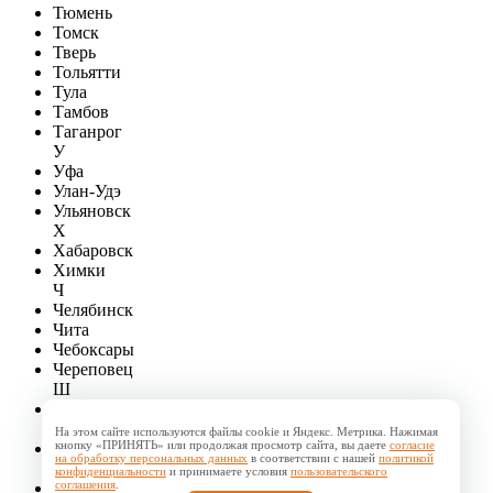
Тюмень
Томск
Тверь
Тольятти
Тула
Тамбов
Таганрог
У
Уфа
Улан-Удэ
Ульяновск
Х
Хабаровск
Химки
Ч
Челябинск
Чита
Чебоксары
Череповец
Ш
Шахты
Э
На этом сайте используются файлы cookie и Яндекс. Метрика. Нажимая
кнопку «ПРИНЯТЬ» или продолжая просмотр сайта, вы даете
согласие
Энгельс
на обработку персональных данных
в соответствии с нашей
политикой
Ю
конфиденциальности
и принимаете условия
пользовательского
соглашения
.
Южно-Сахалинск